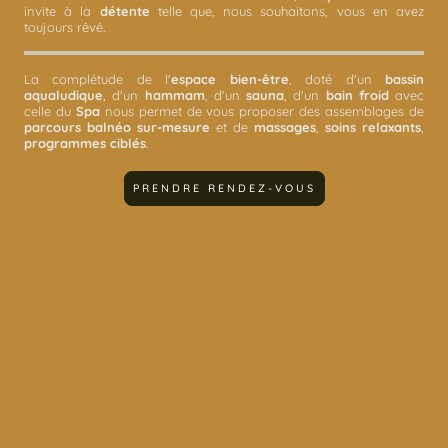
invite à la
détente
telle que, nous souhaitons, vous en avez
toujours rêvé.
La complétude de l'
espace bien-être
, doté d'un
bassin
aqualudique
, d'un
hammam
, d'un
sauna
, d'un
bain froid
avec
celle du
Spa
nous permet de vous proposer des assemblages de
parcours balnéo sur-mesure
et de
massages
,
soins relaxants
,
programmes ciblés
.
PRENDRE RENDEZ-VOUS