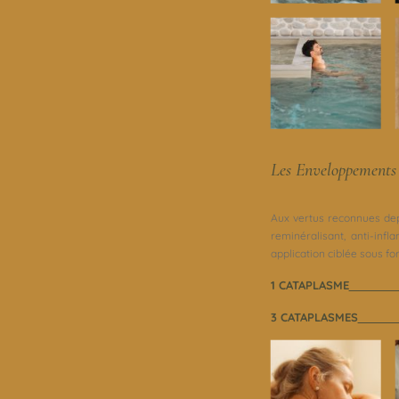
Les Enveloppements
Aux vertus reconnues depu
reminéralisant, anti-inf
application ciblée sous f
1 CATAPLASME
3 CATAPLASMES