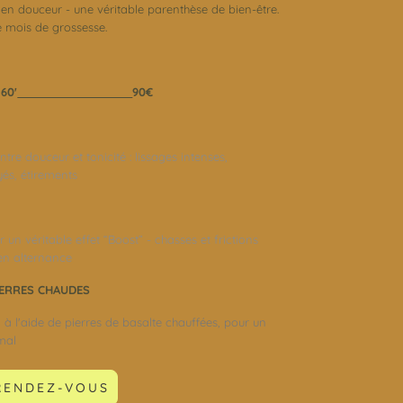
t en douceur - une véritable parenthèse de bien-être.
mois de grossesse.
60'
90€
entre douceur et tonicité : lissages intenses,
és, étirements
 un véritable effet “Boost” - chasses et frictions
 en alternance
IERRES CHAUDES
 l'aide de pierres de basalte chauffées, pour un
mal
RENDEZ-VOUS