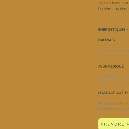
Tout en lenteur e
Du 4ème au 8ème 
ENERGETIQUES - 
BALINAIS
Parfait équilibre 
pétrissages appuy
AYURVEDIQUE
Rééquilibrant pour
rapides et lentes
MASSAGE AUX P
Massage profond à
relâchement opti
PRENDRE 