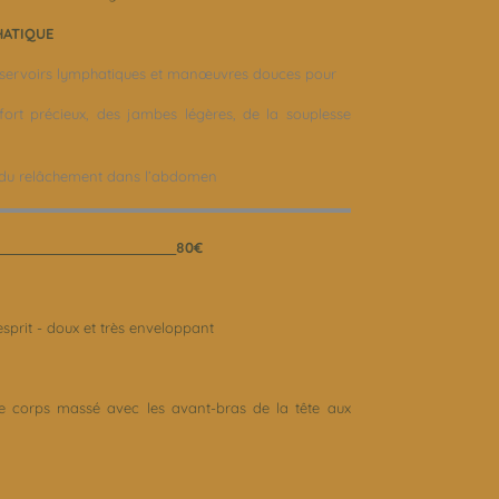
HATIQUE
servoirs lymphatiques et manœuvres douces pour
fort précieux, des jambes légères, de la souplesse
s, du relâchement dans l’abdomen
80€
’esprit - doux et très enveloppant
 le corps massé avec les avant-bras de la tête aux