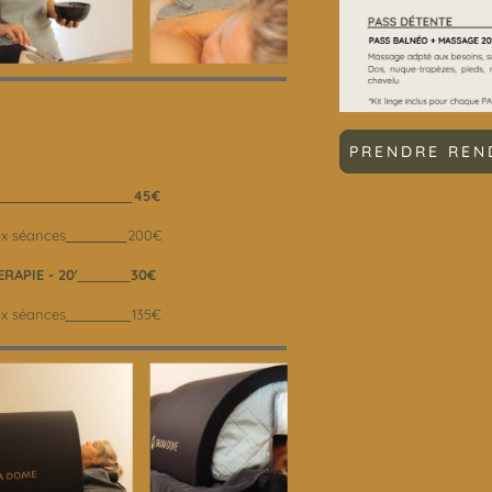
PRENDRE REN
45€
5x séances
200€
APIE - 20'
30€
5x séances
135€