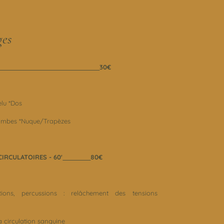
ges
30€
elu *Dos
Jambes *Nuque/Trapèzes
IRCULATOIRES - 60'
80€
ictions, percussions : relâchement des tensions
a circulation sanguine