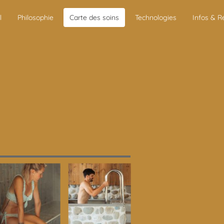
l
Philosophie
Carte des soins
Technologies
Infos & R