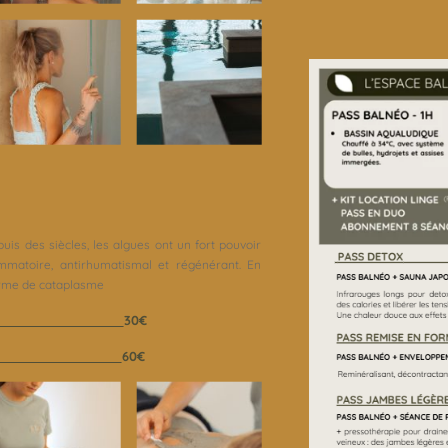
is des siècles, les algues ont un fort pouvoir
lammatoire, antirhumatismal et régénérant. En
orme de cataplasme
30€
60€