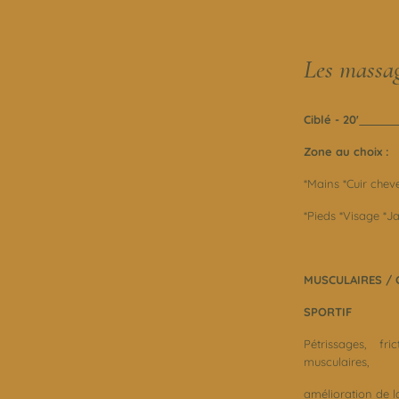
Les massa
Ciblé - 20'
Zone au choix :
*Mains *Cuir chev
*Pieds *Visage *
MUSCULAIRES / C
SPORTIF
Pétrissages, fr
musculaires,
amélioration de l